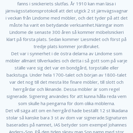
fanns i snickeriets slutfas. År 1910 kan man läsa i
järnvägsstationsprotokoll att det utgick 2 st järnvägsvagnar
i veckan från Lindome med möbler, och det tyder på att det
måste ha varit en betydande verksamhet.Näringar inom
Lindome de senaste 300 åren så kommer möbelsnickeri
klart på första plats. Sedan kommer Liesmidet och först på
tredje plats kommer jordbruket.
Det var i synnerhet i de östra delarna av Lindome som
möbler allmänt tillverkades och detta i så gott som på varje
ställe vare sig det var en bondgård, torpställe eller
backstuga. Under hela 1700-talet och början av 1800-talet
var det nog till det mesta lite finare möbler, till slott och
herrgårdar och liknande. Dessa möbler är som regel
signerade. Signering användes för att kunna hålla reda vem
som skulle ha pengarna för dom olika möblerna.
Det vill säga att om en herrgård hade beställt 12 st likadana
stolar så kanske bara 3 st av dom var signerade.Signaturen
baserades på namnet, IAS betyder som exempel Johannes
Anders-Son. PÅ den tiden skrev man Son namn med stor