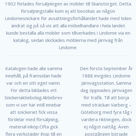
1902 förlades försäljningen av möbler till Skanstorget. Detta
försäljningställe kom ej att besökas av någon
Lindomesnickare för avsättningsförhållandet hade med tiden
ändrat sig på så vis att alla möbelhandlare i hela landet
kunde beställa alla möbler som tillverkades i Lindome via en
katalog, sedan skickades möblerna med järnväg från
Lindome.
Katalogen hade alla samma
Den första September År
innehåll, på framsidan hade
1888 invigdes Lindome
var och en sitt eget namn.
Järnvägsstation. Samma
För detta bildades ett
dag öppnades järnvägen
Snickeriaktiebolag.Aktiebrev
för trafik. Till att börja
som vi ser här intill innebar
med sträckan Varberg –
att snickeriet fick vissa
Göteborg med fyra tåg i
fördelar med försäljning,
vardera riktningen, dock
material inköp.Ofta gick
ej något nattåg. Även
flera verkstäder ihop till en
postgången började