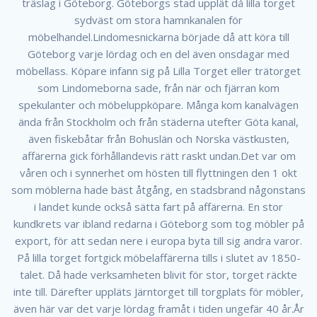
träslag i Göteborg. Göteborgs stad upplät då lilla torget
sydväst om stora hamnkanalen för
möbelhandel.Lindomesnickarna började då att köra till
Göteborg varje lördag och en del även onsdagar med
möbellass. Köpare infann sig på Lilla Torget eller trätorget
som Lindomeborna sade, från när och fjärran kom
spekulanter och möbeluppköpare. Många kom kanalvägen
ända från Stockholm och från städerna utefter Göta kanal,
även fiskebåtar från Bohuslän och Norska västkusten,
affärerna gick förhållandevis rätt raskt undan.Det var om
våren och i synnerhet om hösten till flyttningen den 1 okt
som möblerna hade bäst åtgång, en stadsbrand någonstans
i landet kunde också sätta fart på affärerna. En stor
kundkrets var ibland redarna i Göteborg som tog möbler på
export, för att sedan nere i europa byta till sig andra varor.
På lilla torget fortgick möbelaffärerna tills i slutet av 1850-
talet. Då hade verksamheten blivit för stor, torget räckte
inte till. Därefter uppläts Järntorget till torgplats för möbler,
även här var det varje lördag framåt i tiden ungefär 40 år.År