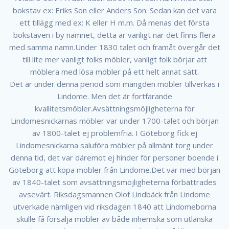
bokstav ex: Eriks Son eller Anders Son. Sedan kan det vara
ett tillägg med ex: K eller H m.m. Då menas det första
bokstaven i by namnet, detta är vanligt när det finns flera
med samma namn.Under 1830 talet och framåt övergår det
till lite mer vanligt folks möbler, vanligt folk börjar att
möblera med lösa möbler på ett helt annat sätt.
Det är under denna period som mängden möbler tillverkas i
Lindome. Men det är fortfarande
kvallitetsmöbler.Avsättningsmöjligheterna för
Lindomesnickarnas möbler var under 1700-talet och början
av 1800-talet ej problemfria. I Göteborg fick ej
Lindomesnickarna saluföra möbler på allmänt torg under
denna tid, det var däremot ej hinder för personer boende i
Göteborg att köpa möbler från Lindome.Det var med början
av 1840-talet som avsättningsmöjligheterna förbättrades
avsevärt. Riksdagsmannen Olof Lindbäck från Lindome
utverkade nämligen vid riksdagen 1840 att Lindomeborna
skulle få försälja möbler av både inhemska som utlänska